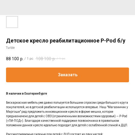
Детское кресло реабилитационное P-Pod б/у
Turble
88 100
р.
108 100
р.
/
1 pc
/
1 pc
Заказать
В наличии в Екатеринбурге
Бескаркасная мебель уже давно пользуется большим спросом среди большого круга
покупателей, но в детской реабилитации используется впервые. Наш "Магазинчик у
Маргоши" рад предложить инновационное кресло в форме мешка, которое
предназначено для детей с ОВЗ (ограниченными возможностями здоровья) — P-Pod
(«ПИ-ПОД»). Благодаря качественной поддержке позвоночника в правильном
положении данное кресло идеально подходит для детей с ослабленной спиной и ДЦП.
Рассматриваемые сиденья для детей с ДЦП состоят из двух частей: