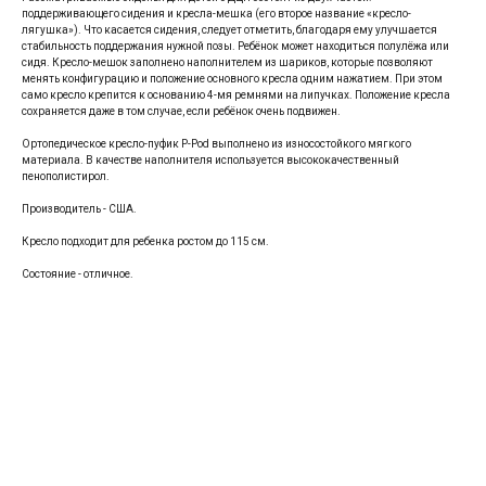
поддерживающего сидения и кресла-мешка (его второе название «кресло-
лягушка»). Что касается сидения, следует отметить, благодаря ему улучшается
стабильность поддержания нужной позы. Ребёнок может находиться полулёжа или
сидя. Кресло-мешок заполнено наполнителем из шариков, которые позволяют
менять конфигурацию и положение основного кресла одним нажатием. При этом
само кресло крепится к основанию 4-мя ремнями на липучках. Положение кресла
сохраняется даже в том случае, если ребёнок очень подвижен.
Ортопедическое кресло-пуфик P-Pod выполнено из износостойкого мягкого
материала. В качестве наполнителя используется высококачественный
пенополистирол.
Производитель - США.
Кресло подходит для ребенка ростом до 115 см.
Состояние - отличное.