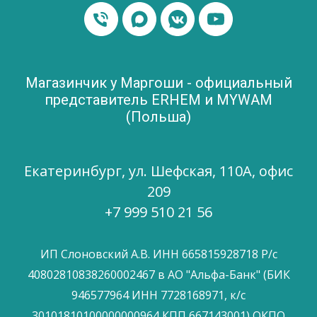
Магазинчик у Маргоши - официальный
представитель ERHEM и MYWAM
(Польша)
Екатеринбург, ул. Шефская, 110А, офис
209
+7 999 510 21 56
ИП Слоновский А.В. ИНН 665815928718 Р/с
40802810838260002467 в АО "Альфа-Банк" (БИК
946577964 ИНН 7728168971, к/с
30101810100000000964 КПП 667143001) ОКПО