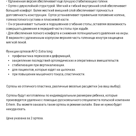
• Удлиненная версия обеспечивает еще лучшую стабилизацию голени.
• Ортез с двухслойной структурой. Мягкий и гибкий внутренний слой обеспечивает
больший комфорт. Более жесткий внешний слой обеспечивает прочность и
долговечность конструкции. Ортоз устанавливает правильное положение колена,
голеностопного сустава и плюсневой кости.
• Он ограничивает тыльное и подошвенное сгибание стопы, оставляя возможность
совершать движения в передней части стопы при ходьбе.
• Для обеспечения полного комфорта и снижения потенциального давления на икры.
В варианте с удлиненным корпусом верхняя часть голенища изнутри защищена
мягкой пеной.
Функции ортезов AFO.Extra long:
профилактика перекосов и деформаций,
закрепление последствий ортопедических и оперативных вмешательств.
стабилизация при вертикализации.
для пациентов, которые ходят на цыпочках.
при повышении мышечного тонуса, спастичности.
Ортезы из отличного пластика, различные веселые расцветки (на ваш выбор).
Ортезы будут изготовлены по индивидуальным размерам ребенка, которые
производятся удаленно с помощью русскоязычного специалиста польской компании
Erhem. Вы можете заказать такие ортезы в режиме онлайн. Вам не нужно будет
никуда ехать.
Цена указана за 2 ортеза.