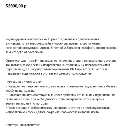
52800,00
р.
Заказать
Индивидуально изготовленный ортез предназначен для увеличения
функциональных возможностейи и коррекции правильного положения
голеностопного сустава. Ортезы Erhem AFO.Extra long по эффективности подобны
тем, что делают по слепкам.
Ортез улучшает, как функциональное положение стопы и голеностопного сустава,
так и статическое у детей и подростков с центральными и периферическими
параличами, ДЦП, акушерскими параличами, СМА при нестабильности и
нарушении подвижности в суставе мышечного происхождения.
Показания к применению:
• Повышенное напряжение мышц вызывает чрезмерное подошвенное сгибание и
ходьбу на пальцах ног.
• Снижение мышечного тонуса вызывает проблемы с тыльным и подошвенным
сгибанием стопы; при необходимости стабилизировать сустав во время
вертикализации и ночного сна.
• После операции необходимо позиционировать сустав и плюсневую кость по
направлению к голени, чтобы сохранить равновесие и стабильность.
Конструкция и свойства: