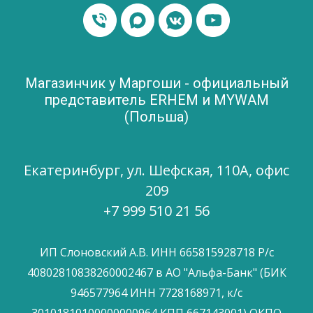
Магазинчик у Маргоши - официальный
представитель ERHEM и MYWAM
(Польша)
Екатеринбург, ул. Шефская, 110А, офис
209
+7 999 510 21 56
ИП Слоновский А.В. ИНН 665815928718 Р/с
40802810838260002467 в АО "Альфа-Банк" (БИК
946577964 ИНН 7728168971, к/с