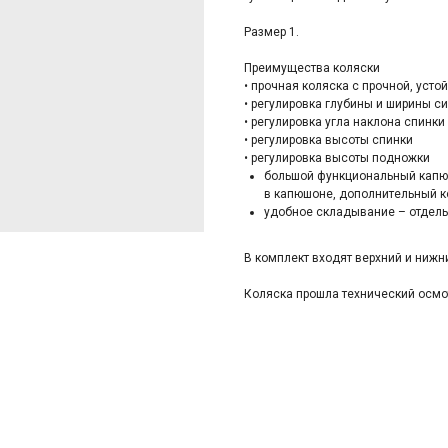
Размер 1.
Преимущества коляски
• прочная коляска с прочной, уст
• регулировка глубины и ширины с
• регулировка угла наклона спинк
• регулировка высоты спинки
• регулировка высоты подножки
большой функциональный капю
в капюшоне, дополнительный к
удобное складывание – отдель
В комплект входят верхний и нижн
Коляска прошла технический осмот