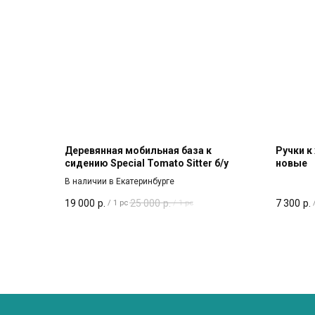
Деревянная мобильная база к
Ручки к
сидению Special Tomato Sitter б/у
новые
В наличии в Екатеринбурге
19 000
р.
25 000
р.
7 300
р.
/
1 pc
/
1 pc