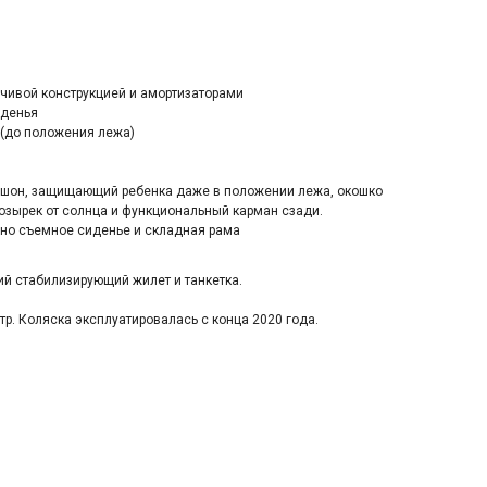
ойчивой конструкцией и амортизаторами
иденья
и (до положения лежа)
шон, защищающий ребенка даже в положении лежа, окошко
озырек от солнца и функциональный карман сзади.
но съемное сиденье и складная рама
ий стабилизирующий жилет и танкетка.
р. Коляска эксплуатировалась с конца 2020 года.