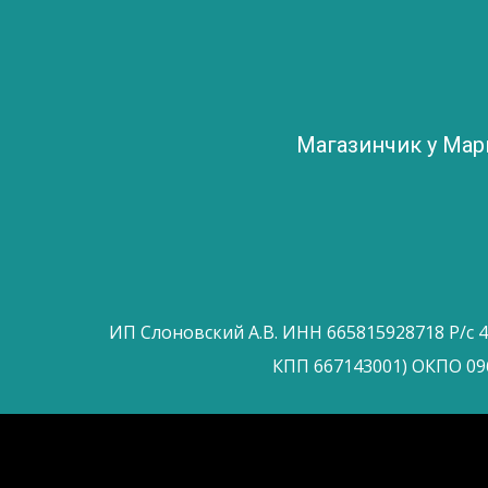
Магазинчик у Ма
ИП Слоновский А.В. ИНН 665815928718 Р/с 
КПП 667143001) ОКПО 09