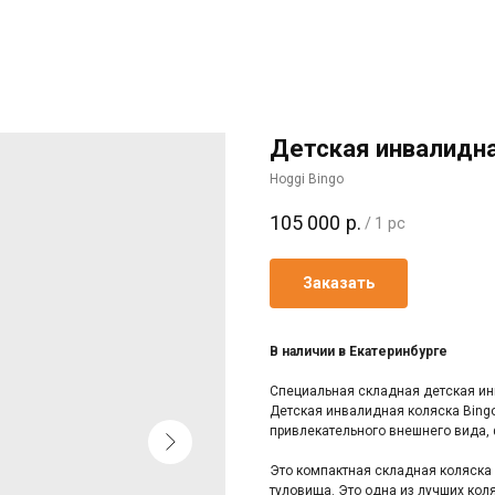
Детская инвалидная
Hoggi Bingo
105 000
р.
/
1 pc
Заказать
В наличии в Екатеринбурге
Специальная складная детская инв
Детская инвалидная коляска Bingo
привлекательного внешнего вида, 
Это компактная складная коляска 
туловища. Это одна из лучших кол