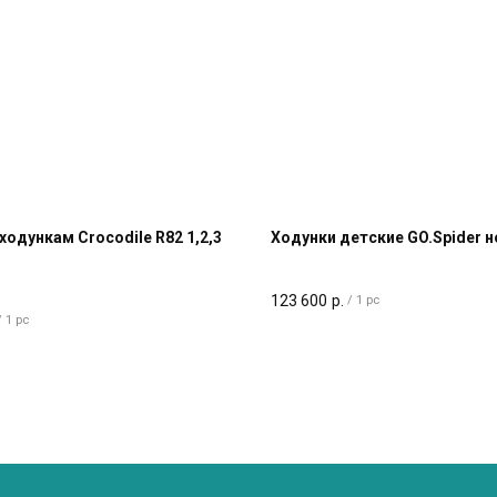
 ходункам Crocodile R82 1,2,3
Ходунки детские GO.Spider 
123 600
р.
/
1 pc
/
1 pc