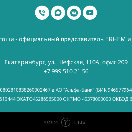
ргоши - официальный представитель ERHEM 
Екатеринбург, ул. Шефская, 110А, офис 209
+7 999 510 21 56
40802810838260002467 в АО "Альфа-Банк" (БИК 946577964
610444 ОКАТО45286565000 ОКТМО 45378000000 ОКВЭД 6
Tilda
Made on