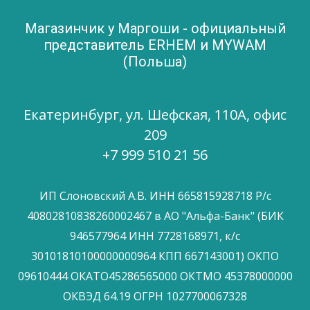
Магазинчик у Маргоши - официальный
представитель ERHEM и MYWAM
(Польша)
Екатеринбург, ул. Шефская, 110А, офис
209
+7 999 510 21 56
ИП Слоновский А.В. ИНН 665815928718 Р/с
40802810838260002467 в АО "Альфа-Банк" (БИК
946577964 ИНН 7728168971, к/с
30101810100000000964 КПП 667143001) ОКПО
09610444 ОКАТО45286565000 ОКТМО 45378000000
ОКВЭД 64.19 ОГРН 1027700067328