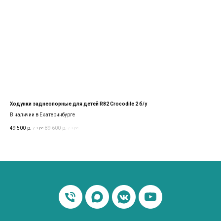
Ходунки заднеопорные для детей R82 Crocodile 2 б/у
Ход
В наличии в Екатеринбурге
В н
49 500
р.
89 600
р.
128
/
1 pc
/
1 pc