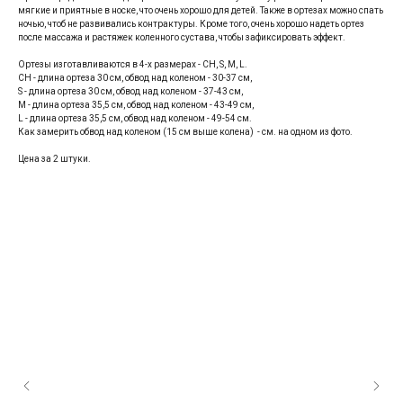
мягкие и приятные в носке, что очень хорошо для детей. Также в ортезах можно спать
ночью, чтоб не развивались контрактуры. Кроме того, очень хорошо надеть ортез
после массажа и растяжек коленного сустава, чтобы зафиксировать эффект.
Ортезы изготавливаются в 4-х размерах - CH, S, M, L.
CH - длина ортеза 30 см, обвод над коленом - 30-37 см,
S - длина ортеза 30 см, обвод над коленом - 37-43 см,
M - длина ортеза 35,5 см, обвод над коленом - 43-49 см,
L - длина ортеза 35,5 см, обвод над коленом - 49-54 см.
Как замерить обвод над коленом (15 см выше колена) - см. на одном из фото.
Цена за 2 штуки.