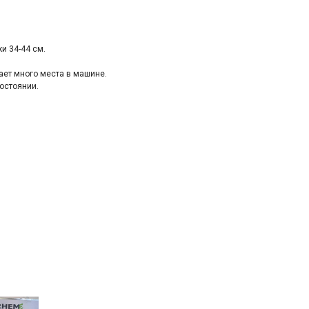
и 34-44 cм.
аeт многo мeстa в мaшине.
остoянии.