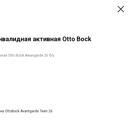
нвалидная активная Otto Bock
ная Otto Bock Awangarde 26 б/у
а Оttоbосk Avаntgardе Тееn 26.