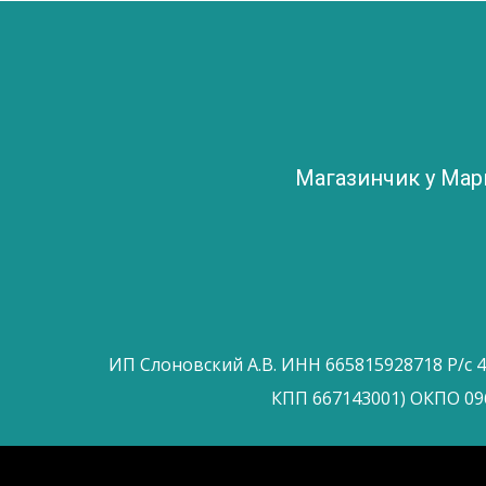
Магазинчик у Ма
ИП Слоновский А.В. ИНН 665815928718 Р/с 
КПП 667143001) ОКПО 09