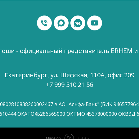
ргоши - официальный представитель ERHEM 
Екатеринбург, ул. Шефская, 110А, офис 209
+7 999 510 21 56
40802810838260002467 в АО "Альфа-Банк" (БИК 946577964
610444 ОКАТО45286565000 ОКТМО 45378000000 ОКВЭД 6
Tilda
Made on