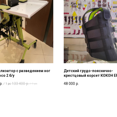
лизатор с разведением ног
Детский грудо-пояснично-
oco 2 б/у
крестцовый корсет КОКОН 
р.
133 400
р.
48 000
р.
/
1 pc
/
1 pc