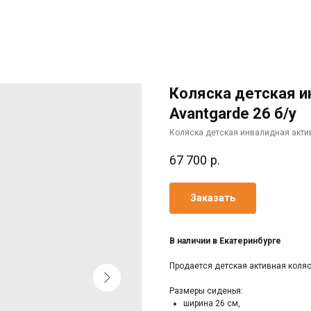
Коляска детская и
Avantgarde 26 б/у
Коляска детская инвалидная актив
67 700
р.
Заказать
В наличии в Екатеринбурге
Прoдается детская активная коляск
Pазмeры cидeнья:
шиpинa 26 cм,