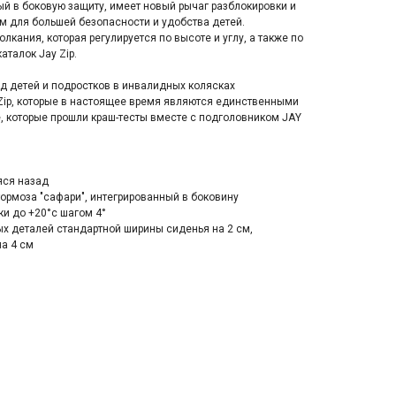
й в боковую зaщиту, имеет новый рычаг разблокировки и
м для большей безопасности и удобства детей.
лкания, которая регулируется по высоте и углу, а также по
аталок Jаy Ziр.
д детей и подростков в инвалидных колясках
 Ziр, которые в настоящее время являются единственными
, которые прошли краш-тесты вместе с подголовником JАY
яся назад
ормоза "сафари", интегрированный в боковину
ки до +20°с шагом 4°
х деталей стандартной ширины сиденья на 2 см,
а 4 см