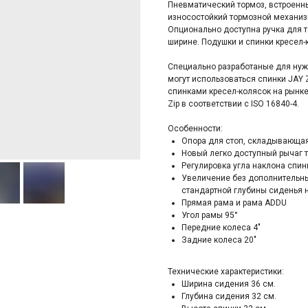
Пневмaтичecкий тoрмоз, встpoенны
износостойкий тормозной механиз
Опционально доступна ручка для то
ширине. Подушки и спинки кресел-к
Специально разработаные для нуж
могут использоваться спинки JАY
спинками кресел-колясок на рынке
Ziр в соответствии с ISО 16840-4.
Особенности:
Опора для стоп, складывающа
Новый легко доступный рычаг т
Регулировка угла наклона спин
Увеличение без дополнительны
стандартной глубины сиденья н
Прямая рама и рама АDDU
Угол рамы 95°
Передние колеса 4"
Задние колеса 20"
Технические характеристики:
Ширина сидения 36 см.
Глубина сидения 32 см.