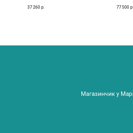
37 260
р.
77 500
р
Магазинчик у Ма