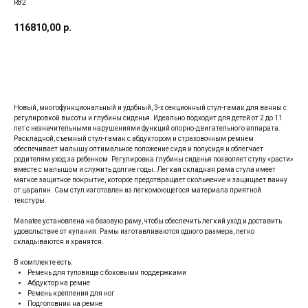
R82
116810,00
р.
Заказать
Новый, многофункциональный и удобный, 3-х секционный стул-гамак для ванны с
регулировкой высоты и глубины сиденья. Идеально подходит для детей от 2 до 11
лет с незначительными нарушениями функций опорно-двигательного аппарата.
Раскладной, съемный стул-гамак с абдуктором и страховочным ремнем
обеспечивает малышу оптимальное положение сидя и полусидя и облегчает
родителям уход за ребенком. Регулировка глубины сиденья позволяет стулу «расти»
вместе с малышом и служить долгие годы. Легкая складная рама стула имеет
мягкое защитное покрытие, которое предотвращает скольжение и защищает ванну
от царапин. Сам стул изготовлен из легкомоющегося материала приятной
текстуры.
Manatee установлена на базовую раму, чтобы обеспечить легкий уход и доставить
удовольствие от купания. Рамы изготавливаются одного размера, легко
складываются и хранятся.
В комплекте есть:
Ремень для туловища с боковыми поддержками
Абдуктор на ремне
Ремень крепления для ног
Подголовник на ремне